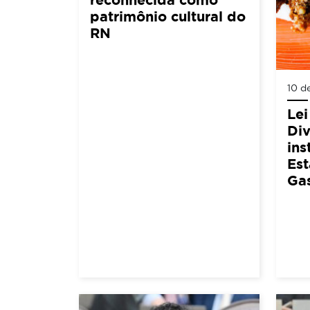
patrimônio cultural do
RN
10 d
Lei
Div
ins
Est
Ga