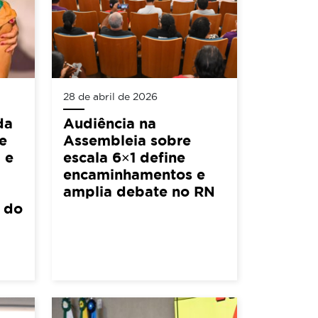
28 de abril de 2026
da
Audiência na
e
Assembleia sobre
 e
escala 6×1 define
encaminhamentos e
amplia debate no RN
l do