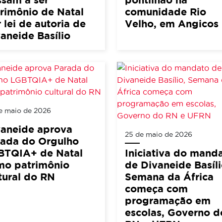
rimônio de Natal
comunidade Rio
 lei de autoria de
Velho, em Angicos
aneide Basílio
e maio de 2026
vaneide aprova
25 de maio de 2026
rada do Orgulho
BTQIA+ de Natal
Iniciativa do mand
mo patrimônio
de Divaneide Basíli
tural do RN
Semana da África
começa com
programação em
escolas, Governo d