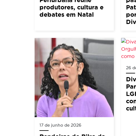
produtores, cultura e
Pat
debates em Natal
por
Div
26 d
Di
Pa
LG
co
cul
17 de junho de 2026