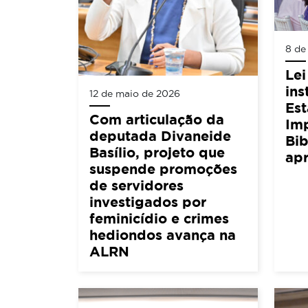
8 de
Lei
ins
12 de maio de 2026
Est
Com articulação da
Im
deputada Divaneide
Bib
Basílio, projeto que
ap
suspende promoções
de servidores
investigados por
feminicídio e crimes
hediondos avança na
ALRN