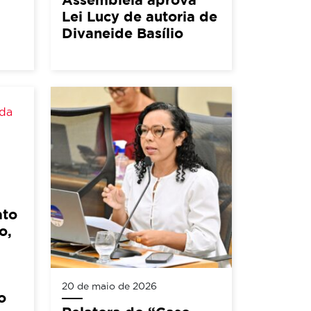
Lei Lucy de autoria de
Divaneide Basílio
ato
o,
20 de maio de 2026
o