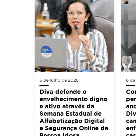
6 de julho de 2026
6 de
Diva defende o
Co
envelhecimento digno
per
e ativo através da
an
Semana Estadual de
Div
Alfabetização Digital
ca
e Segurança Online da
en
Pessoa Idosa
cas