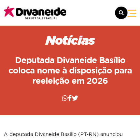
SOBRE
Notícias
MANDATO
Deputada Divaneide Basílio
NOTÍCIAS
coloca nome à disposição para
reeleição em 2026
CONTATO
A deputada Divaneide Basílio (PT-RN) anunciou