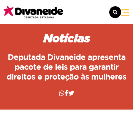
SOBRE
Notícias
MANDATO
Deputada Divaneide apresenta
NOTÍCIAS
pacote de leis para garantir
direitos e proteção às mulheres
CONTATO