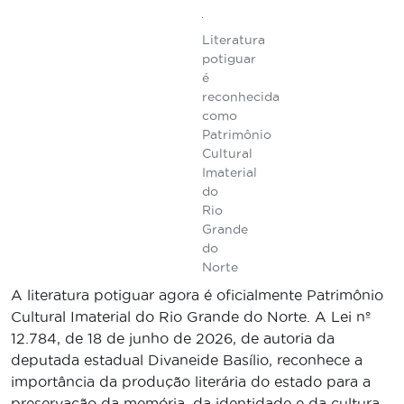
Literatura
potiguar
é
reconhecida
como
Patrimônio
Cultural
Imaterial
do
Rio
Grande
do
Norte
A literatura potiguar agora é oficialmente Patrimônio
Cultural Imaterial do Rio Grande do Norte. A Lei nº
12.784, de 18 de junho de 2026, de autoria da
deputada estadual Divaneide Basílio, reconhece a
importância da produção literária do estado para a
preservação da memória, da identidade e da cultura