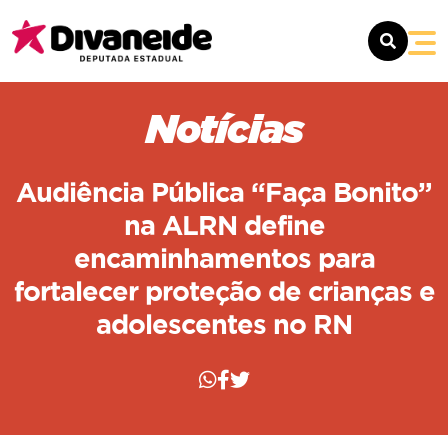
SOBRE
Notícias
MANDATO
Audiência Pública “Faça Bonito”
NOTÍCIAS
na ALRN define
encaminhamentos para
CONTATO
fortalecer proteção de crianças e
adolescentes no RN