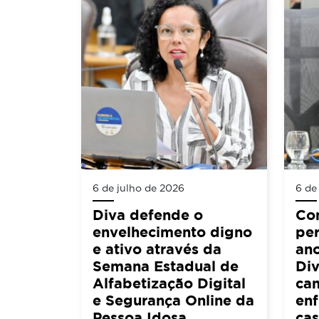
6 de julho de 2026
6 de
Diva defende o
Co
envelhecimento digno
per
e ativo através da
an
Semana Estadual de
Div
Alfabetização Digital
ca
e Segurança Online da
en
Pessoa Idosa
cas