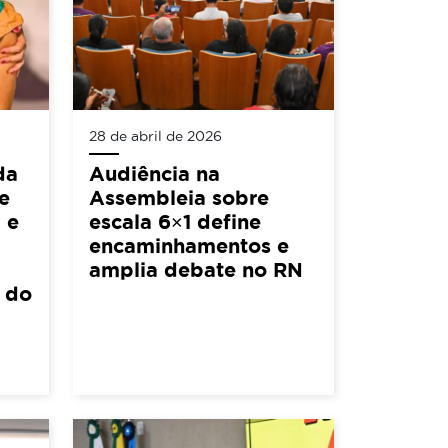
28 de abril de 2026
da
Audiência na
e
Assembleia sobre
 e
escala 6×1 define
encaminhamentos e
amplia debate no RN
l do