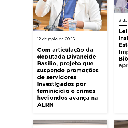
8 de
Lei
ins
12 de maio de 2026
Est
Com articulação da
Im
deputada Divaneide
Bib
Basílio, projeto que
ap
suspende promoções
de servidores
investigados por
feminicídio e crimes
hediondos avança na
ALRN