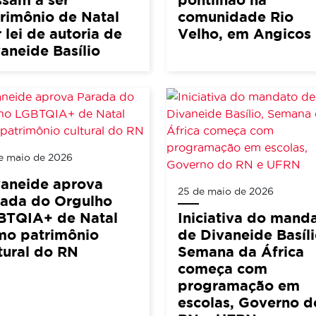
rimônio de Natal
comunidade Rio
 lei de autoria de
Velho, em Angicos
aneide Basílio
e maio de 2026
vaneide aprova
25 de maio de 2026
rada do Orgulho
BTQIA+ de Natal
Iniciativa do mand
mo patrimônio
de Divaneide Basíli
tural do RN
Semana da África
começa com
programação em
escolas, Governo d