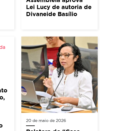
Lei Lucy de autoria de
Divaneide Basílio
ato
o,
20 de maio de 2026
o