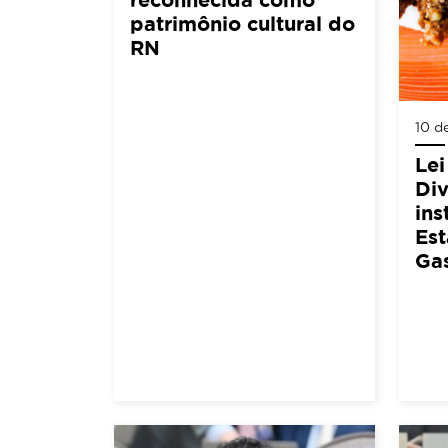
patrimônio cultural do
RN
10 d
Lei
Div
ins
Est
Ga