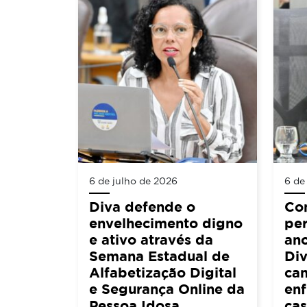
6 de julho de 2026
6 de
Diva defende o
Co
envelhecimento digno
per
e ativo através da
an
Semana Estadual de
Div
Alfabetização Digital
ca
e Segurança Online da
en
Pessoa Idosa
cas