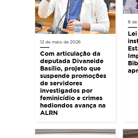
8 de
Lei
ins
12 de maio de 2026
Est
Com articulação da
Im
deputada Divaneide
Bib
Basílio, projeto que
ap
suspende promoções
de servidores
investigados por
feminicídio e crimes
hediondos avança na
ALRN