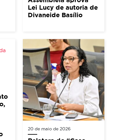
Lei Lucy de autoria de
Divaneide Basílio
ato
o,
20 de maio de 2026
o