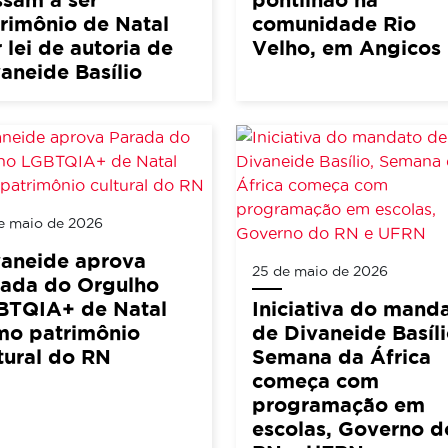
rimônio de Natal
comunidade Rio
 lei de autoria de
Velho, em Angicos
aneide Basílio
e maio de 2026
vaneide aprova
25 de maio de 2026
rada do Orgulho
BTQIA+ de Natal
Iniciativa do mand
mo patrimônio
de Divaneide Basíli
tural do RN
Semana da África
começa com
programação em
escolas, Governo d