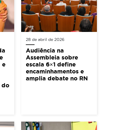
28 de abril de 2026
da
Audiência na
e
Assembleia sobre
 e
escala 6×1 define
encaminhamentos e
amplia debate no RN
l do