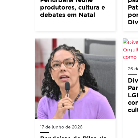
produtores, cultura e
Pat
debates em Natal
por
Div
26 d
Di
Pa
LG
co
cul
17 de junho de 2026