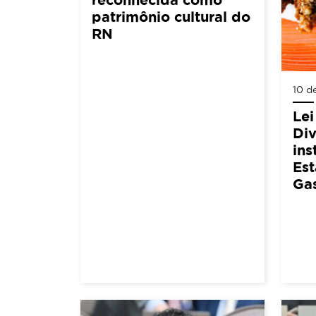
patrimônio cultural do
RN
10 d
Lei
Div
ins
Est
Ga