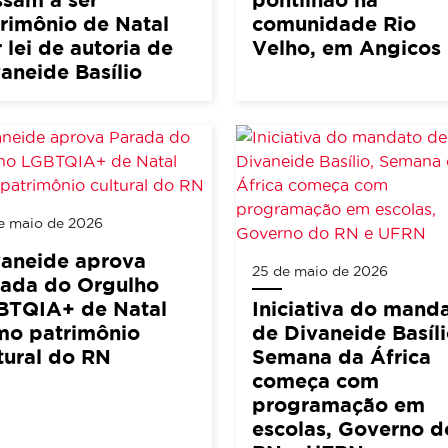
rimônio de Natal
comunidade Rio
 lei de autoria de
Velho, em Angicos
aneide Basílio
e maio de 2026
vaneide aprova
25 de maio de 2026
rada do Orgulho
BTQIA+ de Natal
Iniciativa do mand
mo patrimônio
de Divaneide Basíli
tural do RN
Semana da África
começa com
programação em
escolas, Governo d