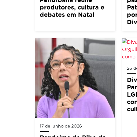
produtores, cultura e
Pat
debates em Natal
por
Div
26 d
Di
Pa
LG
co
cul
17 de junho de 2026