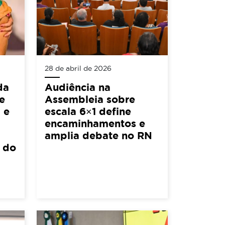
28 de abril de 2026
da
Audiência na
e
Assembleia sobre
 e
escala 6×1 define
encaminhamentos e
amplia debate no RN
l do