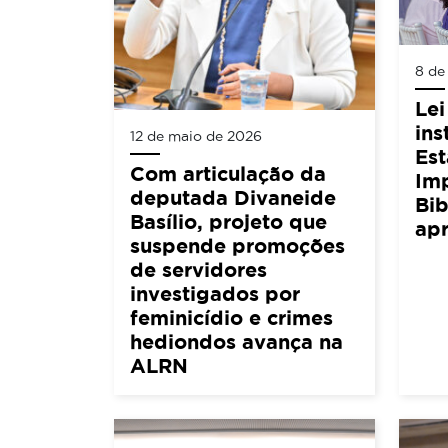
8 de
Lei
ins
12 de maio de 2026
Est
Com articulação da
Im
deputada Divaneide
Bib
Basílio, projeto que
ap
suspende promoções
de servidores
investigados por
feminicídio e crimes
hediondos avança na
ALRN