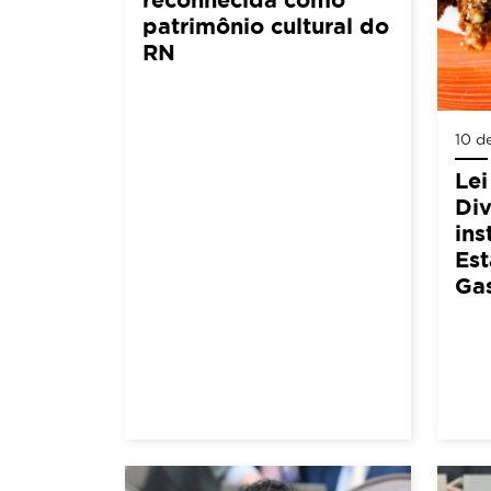
patrimônio cultural do
RN
10 d
Lei
Div
ins
Est
Ga