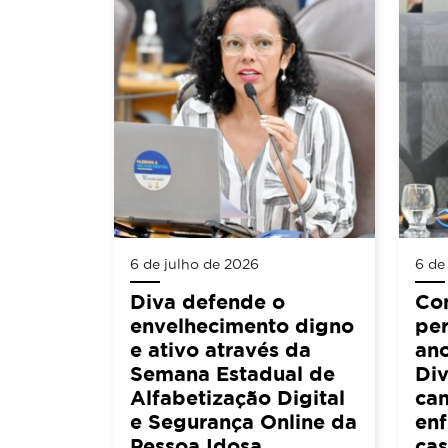
6 de julho de 2026
6 de
Diva defende o
Co
envelhecimento digno
per
e ativo através da
an
Semana Estadual de
Div
Alfabetização Digital
ca
e Segurança Online da
en
Pessoa Idosa
cas