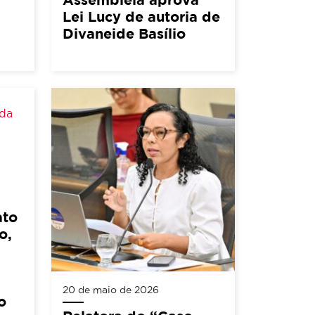
Lei Lucy de autoria de
Divaneide Basílio
ato
o,
20 de maio de 2026
o