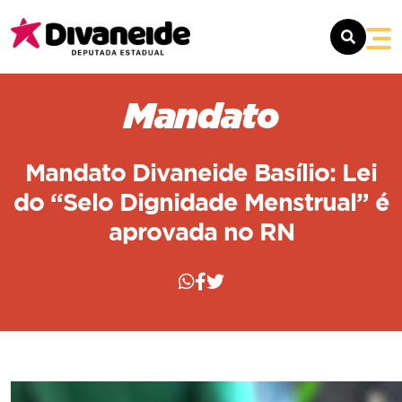
SOBRE
Mandato
MANDATO
Mandato Divaneide Basílio: Lei
NOTÍCIAS
do “Selo Dignidade Menstrual” é
aprovada no RN
CONTATO