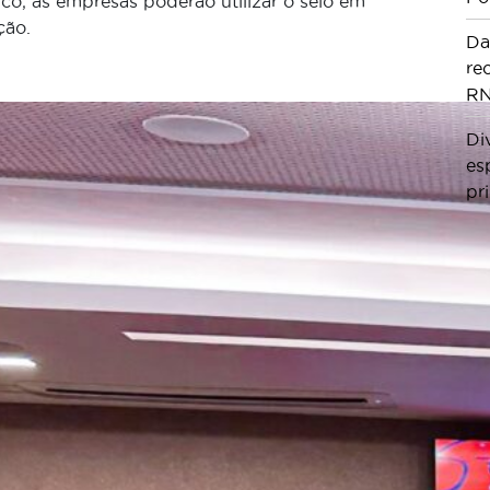
o, as empresas poderão utilizar o selo em
ção.
Da
re
RN
Di
es
pr