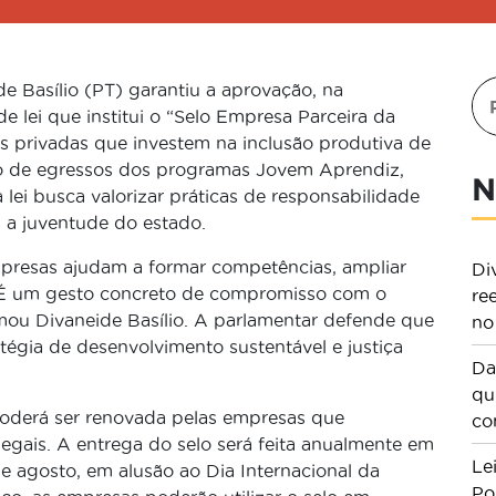
 Basílio (PT) garantiu a aprovação, na
e lei que institui o “Selo Empresa Parceira da
 privadas que investem na inclusão produtiva de
ão de egressos dos programas Jovem Aprendiz,
N
lei busca valorizar práticas de responsabilidade
 a juventude do estado.
empresas ajudam a formar competências, ampliar
Di
s. É um gesto concreto de compromisso com o
re
rmou Divaneide Basílio. A parlamentar defende que
no
égia de desenvolvimento sustentável e justiça
Da
qu
 poderá ser renovada pelas empresas que
co
egais. A entrega do selo será feita anualmente em
Le
e agosto, em alusão ao Dia Internacional da
Po