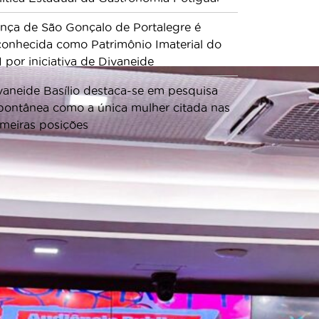
nça de São Gonçalo de Portalegre é
conhecida como Patrimônio Imaterial do
 por iniciativa de Divaneide
vaneide Basílio destaca-se em pesquisa
pontânea como a única mulher citada nas
imeiras posições