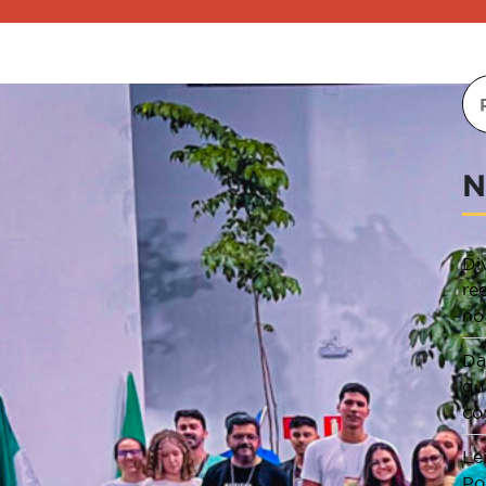
N
Di
re
no
Da
qu
co
Le
Po