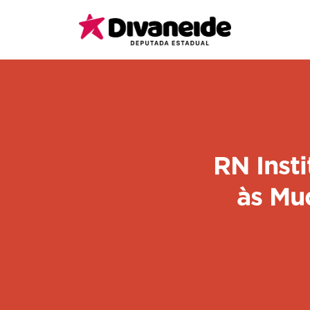
RN Inst
às Mu