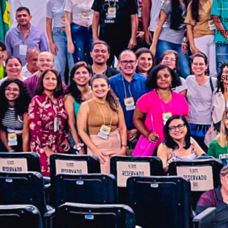
Da
re
RN
Di
es
pr