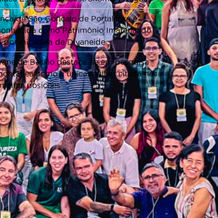
nça de São Gonçalo de Portalegre é
conhecida como Patrimônio Imaterial do
 por iniciativa de Divaneide
vaneide Basílio destaca-se em pesquisa
pontânea como a única mulher citada nas
imeiras posições