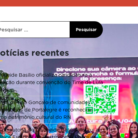
otícias recentes
vaneide Basílio oficializa candidatura à
eleição durante convenção do Time de Lula
 RN
nça de São Gonçalo de comunidades
ilombolas de Portalegre é reconhecida
mo patrimônio cultural do RN
i de autoria de Divaneide Basílio institui a
lítica Estadual da Gastronomia Potiguar