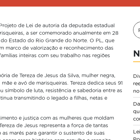
Projeto de Lei de autoria da deputada estadual
Marisqueiras, a ser comemorado anualmente em 28
l do Estado do Rio Grande do Norte. O PL, que
m marco de valorização e reconhecimento das
N
mílias inteiras com seu trabalho nas regiões
a de Tereza de Jesus da Silva, mulher negra,
Di
 mãe e avó de marisqueiras. Tereza dedica seus 91
re
u símbolo de luta, resistência e sabedoria entre as
no
inua transmitindo o legado a filhas, netas e
Da
qu
ecimento e justiça com as mulheres que moldam
co
 Tereza de Jesus representa a força de tantas
Le
m as marés para garantir o sustento de suas
Po