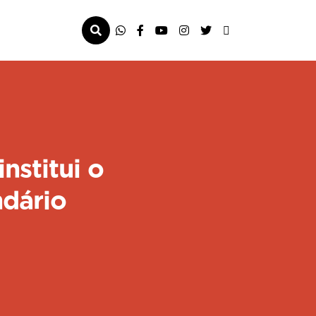
nstitui o
ndário