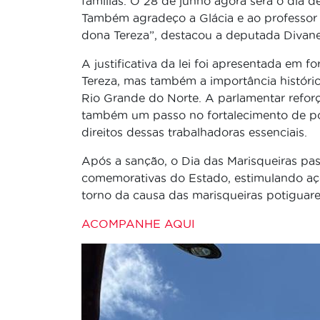
famílias. O 28 de junho agora será o dia d
Também agradeço a Glácia e ao professor 
dona Tereza”, destacou a deputada Divanei
A justificativa da lei foi apresentada em f
Tereza, mas também a importância históric
Rio Grande do Norte. A parlamentar refor
também um passo no fortalecimento de polí
direitos dessas trabalhadoras essenciais.
Após a sanção, o Dia das Marisqueiras pass
comemorativas do Estado, estimulando açõ
torno da causa das marisqueiras potiguare
ACOMPANHE AQUI