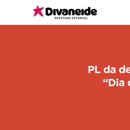
PL da de
“Dia 