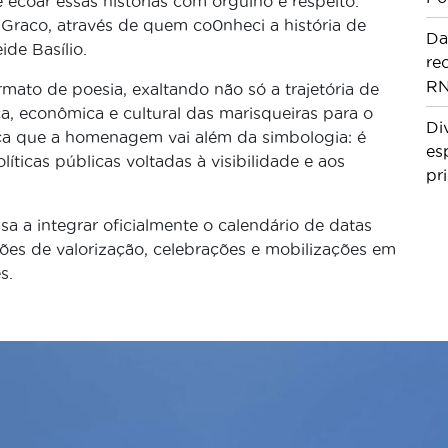
e ecoar essas histórias com orgulho e respeito.
Graco, através de quem co0nheci a história de
Da
de Basílio.
re
RN
ormato de poesia, exaltando não só a trajetória de
a, econômica e cultural das marisqueiras para o
Di
ça que a homenagem vai além da simbologia: é
es
ticas públicas voltadas à visibilidade e aos
pr
a a integrar oficialmente o calendário de datas
es de valorização, celebrações e mobilizações em
s.